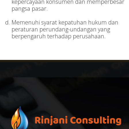
kepercayaan konsumen dan memperbesar
pangsa pasar.
Memenuhi syarat kepatuhan hukum dan
peraturan perundang-undangan yang
berpengaruh terhadap perusahaan.