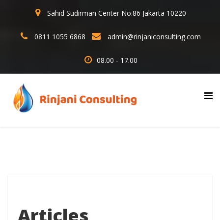
Sahid Sudirman Center No.86 Jakarta 10220
0811 1055 6868
admin@rinjaniconsulting.com
08.00 - 17.00
Articles